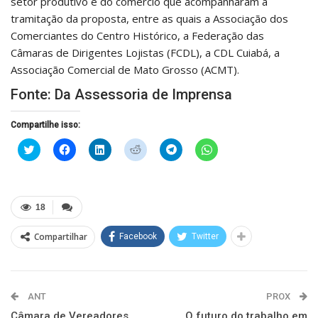
setor produtivo e do comércio que acompanharam a
tramitação da proposta, entre as quais a Associação dos
Comerciantes do Centro Histórico, a Federação das
Câmaras de Dirigentes Lojistas (FCDL), a CDL Cuiabá, a
Associação Comercial de Mato Grosso (ACMT).
Fonte: Da Assessoria de Imprensa
Compartilhe isso:
Clique
Clique
Clique
Clique
Clique
Clique
para
para
para
para
para
para
compartilhar
compartilhar
compartilhar
compartilhar
compartilhar
compartilhar
no
no
no
no
no
no
Twitter(abre
Facebook(abre
LinkedIn(abre
Reddit(abre
Telegram(abre
WhatsApp(abre
em
em
em
em
em
em
nova
nova
nova
nova
nova
nova
18
janela)
janela)
janela)
janela)
janela)
janela)
Compartilhar
Facebook
Twitter
ANT
PROX
Câmara de Vereadores
O futuro do trabalho em