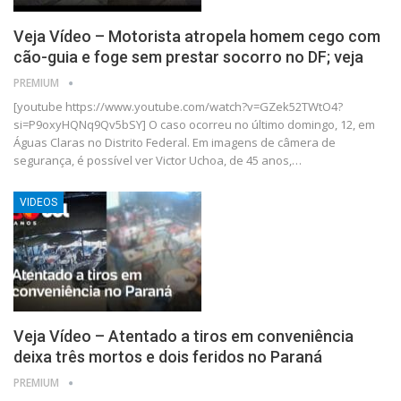
Veja Vídeo – Motorista atropela homem cego com
cão-guia e foge sem prestar socorro no DF; veja
PREMIUM
[youtube https://www.youtube.com/watch?v=GZek52TWtO4?
si=P9oxyHQNq9Qv5bSY] O caso ocorreu no último domingo, 12, em
Águas Claras no Distrito Federal. Em imagens de câmera de
segurança, é possível ver Victor Uchoa, de 45 anos,…
VIDEOS
Veja Vídeo – Atentado a tiros em conveniência
deixa três mortos e dois feridos no Paraná
PREMIUM