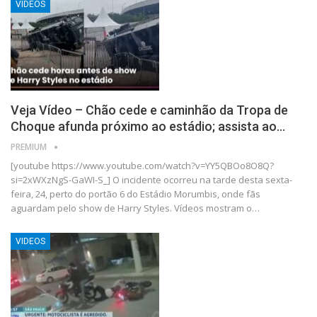
VIDEOS
Veja Vídeo – Chão cede e caminhão da Tropa de
Choque afunda próximo ao estádio; assista ao…
PREMIUM
[youtube https://www.youtube.com/watch?v=YY5QBOo8O8Q?
si=2xWXzNgS-GaWI-S_] O incidente ocorreu na tarde desta sexta-
feira, 24, perto do portão 6 do Estádio Morumbis, onde fãs
aguardam pelo show de Harry Styles. Vídeos mostram o…
VIDEOS