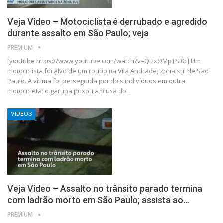
Veja Vídeo – Motociclista é derrubado e agredido
durante assalto em São Paulo; veja
PREMIUM
[youtube https://www.youtube.com/watch?v=QHxOMpTSI0c] Um
motociclista foi alvo de um roubo na Vila Andrade, zona sul de São
Paulo. A vítima foi perseguida por dois indivíduos em outra
motocicleta; o garupa puxou a blusa do…
VIDEOS
Veja Vídeo – Assalto no trânsito parado termina
com ladrão morto em São Paulo; assista ao…
PREMIUM