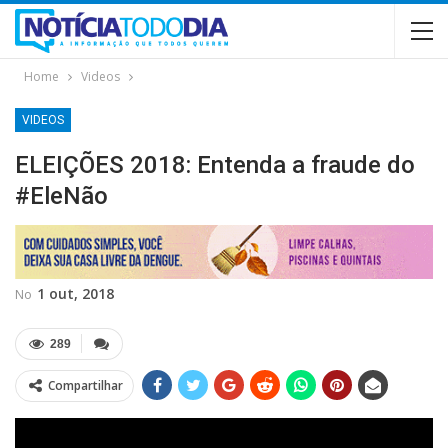
Home
Videos
VIDEOS
ELEIÇÕES 2018: Entenda a fraude do
#EleNão
1 out, 2018
No
289
Compartilhar