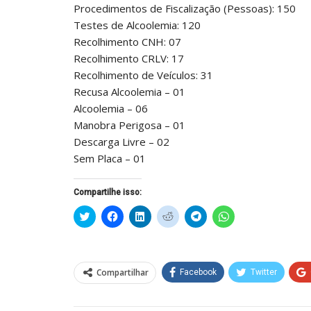
Procedimentos de Fiscalização (Pessoas): 150
Testes de Alcoolemia: 120
Recolhimento CNH: 07
Recolhimento CRLV: 17
Recolhimento de Veículos: 31
Recusa Alcoolemia – 01
Alcoolemia – 06
Manobra Perigosa – 01
Descarga Livre – 02
Sem Placa – 01
Compartilhe isso:
Clique
Clique
Clique
Clique
Clique
Clique
para
para
para
para
para
para
compartilhar
compartilhar
compartilhar
compartilhar
compartilhar
compartilhar
no
no
no
no
no
no
Twitter(abre
Facebook(abre
LinkedIn(abre
Reddit(abre
Telegram(abre
WhatsApp(abre
em
em
em
em
em
em
nova
nova
nova
nova
nova
nova
Compartilhar
Facebook
Twitter
janela)
janela)
janela)
janela)
janela)
janela)