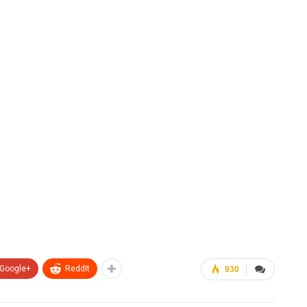
Google+
ReddIt
930