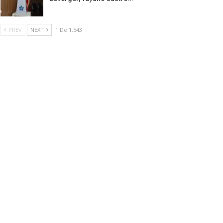
PREV
NEXT
1 De 1.543