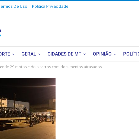
Termos De Uso
Política Privacidade
ORTE
GERAL
CIDADES DE MT
OPINIÃO
POLÍTI
reende 29 motos e dois carros com documentos atrasados