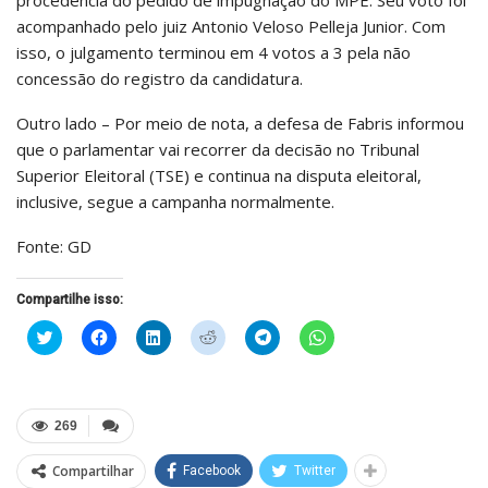
procedência do pedido de impugnação do MPE. Seu voto foi
acompanhado pelo juiz Antonio Veloso Pelleja Junior. Com
isso, o julgamento terminou em 4 votos a 3 pela não
concessão do registro da candidatura.
Outro lado – Por meio de nota, a defesa de Fabris informou
que o parlamentar vai recorrer da decisão no Tribunal
Superior Eleitoral (TSE) e continua na disputa eleitoral,
inclusive, segue a campanha normalmente.
Fonte: GD
Compartilhe isso:
Clique
Clique
Clique
Clique
Clique
Clique
para
para
para
para
para
para
compartilhar
compartilhar
compartilhar
compartilhar
compartilhar
compartilhar
no
no
no
no
no
no
Twitter(abre
Facebook(abre
LinkedIn(abre
Reddit(abre
Telegram(abre
WhatsApp(abre
em
em
em
em
em
em
nova
nova
nova
nova
nova
nova
269
janela)
janela)
janela)
janela)
janela)
janela)
Compartilhar
Facebook
Twitter