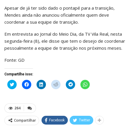
Apesar de já ter sido dado o pontapé para a transição,
Mendes ainda não anunciou oficialmente quem deve
coordenar a sua equipe de transição.
Em entrevista ao Jornal do Meio Dia, da TV Vila Real, nesta
segunda-feira (8), ele disse que tem o desejo de coordenar
pessoalmente a equipe de transição nos próximos meses.
Fonte: GD
Compartilhe isso:
Clique
Clique
Clique
Clique
Clique
Clique
para
para
para
para
para
para
compartilhar
compartilhar
compartilhar
compartilhar
compartilhar
compartilhar
no
no
no
no
no
no
Twitter(abre
Facebook(abre
LinkedIn(abre
Reddit(abre
Telegram(abre
WhatsApp(abre
em
em
em
em
em
em
nova
nova
nova
nova
nova
nova
264
janela)
janela)
janela)
janela)
janela)
janela)
Compartilhar
Facebook
Twitter