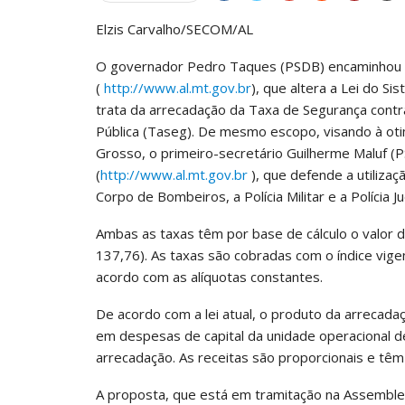
Elzis Carvalho/SECOM/AL
O governador Pedro Taques (PSDB) encaminhou à
(
http://www.al.mt.gov.br
), que altera a Lei do S
trata da arrecadação da Taxa de Segurança contr
Pública (Taseg). De mesmo escopo, visando à ot
Grosso, o primeiro-secretário Guilherme Maluf (
(
http://www.al.mt.gov.br
), que defende a utilizaç
Corpo de Bombeiros, a Polícia Militar e a Polícia Ju
Ambas as taxas têm por base de cálculo o valor
137,76). As taxas são cobradas com o índice vige
acordo com as alíquotas constantes.
De acordo com a lei atual, o produto da arrecad
em despesas de capital da unidade operacional d
arrecadação. As receitas são proporcionais e têm 
A proposta, que está em tramitação na Assembleia