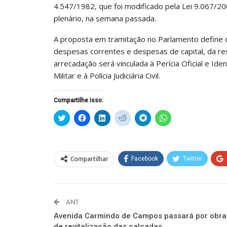
4.547/1982, que foi modificado pela Lei 9.067/20
plenário, na semana passada.
A proposta em tramitação no Parlamento define 
despesas correntes e despesas de capital, da re
arrecadação será vinculada à Perícia Oficial e Iden
Militar e à Polícia Judiciária Civil.
Compartilhe isso:
Clique
Clique
Clique
Clique
Clique
Clique
para
para
para
para
para
para
compartilhar
compartilhar
compartilhar
compartilhar
compartilhar
compartilhar
no
no
no
no
no
no
Twitter(abre
Facebook(abre
LinkedIn(abre
Reddit(abre
Telegram(abre
WhatsApp(abre
em
em
em
em
em
em
nova
nova
nova
nova
nova
nova
Compartilhar
Facebook
Twitter
janela)
janela)
janela)
janela)
janela)
janela)
ANT
Avenida Carmindo de Campos passará por obra
de revitalização das calçadas