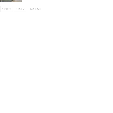
PREV
NEXT
1 De 1.543