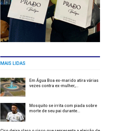
MAIS LIDAS
Em Água Boa ex-marido atira várias
vezes contra ex-mulher,…
Mosquito se irrita com piada sobre
morte de seu pai durante…
Ciro deixa claro o risco que representa a eleição de