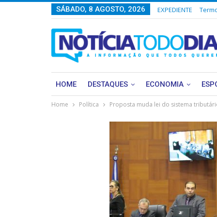
SÁBADO, 8 AGOSTO, 2026
EXPEDIENTE
Termo
HOME
DESTAQUES
ECONOMIA
ESP
Home
Política
Proposta muda lei do sistema tributári