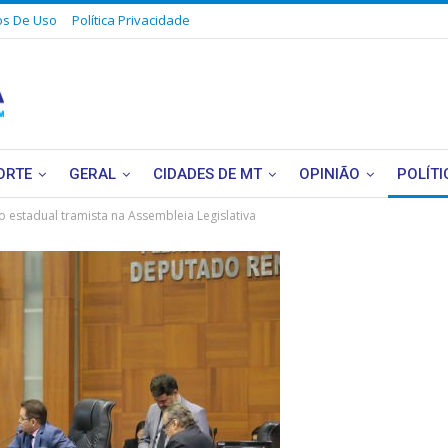
s De Uso
Política Privacidade
ORTE
GERAL
CIDADES DE MT
OPINIÃO
POLÍTI
o estadual tramista na Assembleia Legislativa