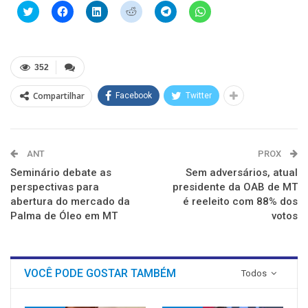
Clique
Clique
Clique
Clique
Clique
Clique
para
para
para
para
para
para
compartilhar
compartilhar
compartilhar
compartilhar
compartilhar
compartilhar
no
no
no
no
no
no
Twitter(abre
Facebook(abre
LinkedIn(abre
Reddit(abre
Telegram(abre
WhatsApp(abre
em
em
em
em
em
em
nova
nova
nova
nova
nova
nova
352
janela)
janela)
janela)
janela)
janela)
janela)
Compartilhar
Facebook
Twitter
ANT
PROX
Seminário debate as
Sem adversários, atual
perspectivas para
presidente da OAB de MT
abertura do mercado da
é reeleito com 88% dos
Palma de Óleo em MT
votos
VOCÊ PODE GOSTAR TAMBÉM
Todos