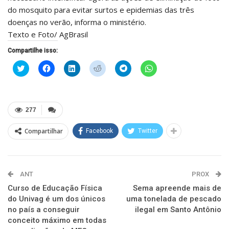
do mosquito para evitar surtos e epidemias das três
doenças no verão, informa o ministério.
Texto e Foto/ AgBrasil
Compartilhe isso:
Clique
Clique
Clique
Clique
Clique
Clique
para
para
para
para
para
para
compartilhar
compartilhar
compartilhar
compartilhar
compartilhar
compartilhar
no
no
no
no
no
no
Twitter(abre
Facebook(abre
LinkedIn(abre
Reddit(abre
Telegram(abre
WhatsApp(abre
em
em
em
em
em
em
nova
nova
nova
nova
nova
nova
277
janela)
janela)
janela)
janela)
janela)
janela)
Compartilhar
Facebook
Twitter
ANT
PROX
Curso de Educação Física
Sema apreende mais de
do Univag é um dos únicos
uma tonelada de pescado
no país a conseguir
ilegal em Santo Antônio
conceito máximo em todas