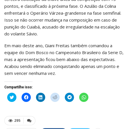
pontos, e classificado à próxima fase. O Azulão da Colina
enfrentará o Operário Várzea-grandense na fase semifinal.
Isso se não ocorrer mudança na composição em caso de
punição do Cuiabá, acusado de irregularidade na escalação
do volante Sávio.
Em maio deste ano, Giani Freitas também comandou a
equipe do Dom Bosco no Campeonato Brasileiro da Serie D,
mas a apresentação ficou bem abaixo das expectativas.
Acabou sendo eliminado conquistando apenas um ponto e
sem vencer nenhuma vez.
Compartilhe isso:
Clique
Clique
Clique
Clique
Clique
Clique
para
para
para
para
para
para
compartilhar
compartilhar
compartilhar
compartilhar
compartilhar
compartilhar
no
no
no
no
no
no
Twitter(abre
Facebook(abre
LinkedIn(abre
Reddit(abre
Telegram(abre
WhatsApp(abre
em
em
em
em
em
em
nova
nova
nova
nova
nova
nova
295
janela)
janela)
janela)
janela)
janela)
janela)