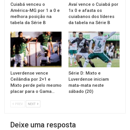
Cuiabá venceu o
Avaí vence o Cuiabá por
América-MG por 1 a 0 e
1x 0 e afasta os
melhora posição na
cuiabanos dos líderes
tabela da Série B
da tabela na Série B
Luverdense vence
Série D: Mixto e
Ceilândia por 2×1 e
Luverdense iniciam
Mixto perde pelo mesmo
mata-mata neste
placar para o Gama…
sábado (20)
PREV
NEXT
Deixe uma resposta