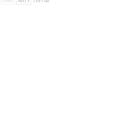
PREV
NEXT
1 De 1.543