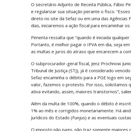
O secretário Adjunto de Receita Pública, Fábio Pi
e regularizar sua situação perante o fisco. “Esse
direto no site da Sefaz ou em uma das Agências 
dias, iniciaremos a ação fiscal para encaminhar os 
Pimenta ressalta que “quando é iniciada qualquer
Portanto, é melhor pagar o IPVA em dia, seja em 
as multas e juros do atraso que encarecem a cont
O subprocurador-geral fiscal, Jenz Prochnow Juni
Tribunal de Justiça (STJ), já é considerado venci
Sefaz encaminha o débito para a PGE logo em se
valor, fazemos o protesto. Por isso, solicitamos
ativa evitando, assim, maiores transtornos”, salie
Além da multa de 100%, quando o débito é inscrit
1% ao mês e corrigidos monetariamente. Há aind
Jurídicos do Estado (Funjus) e as eventuais custas
O imposto não pago, não traz somente maiores de