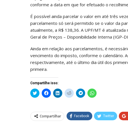
conforme a data em que for efetuado o recolhim
É possível ainda parcelar o valor em até três vez
parcelamento só será permitido se o valor da pa
atualmente, a R$ 138,36. A UPF/MT é atualizada
Geral de Preços – Disponibilidade Interna (IGP-DI
Ainda em relação aos parcelamentos, é necessário
vencimento do imposto, conforme o calendário. A
respectivamente, até o último dia útil dos prim
primeira.
Compartilhe isso:
Clique
Clique
Clique
Clique
Clique
Clique
para
para
para
para
para
para
compartilhar
compartilhar
compartilhar
compartilhar
compartilhar
compartilhar
no
no
no
no
no
no
Twitter(abre
Facebook(abre
LinkedIn(abre
Reddit(abre
Telegram(abre
WhatsApp(abre
em
em
em
em
em
em
nova
nova
nova
nova
nova
nova
Compartilhar
Facebook
Twitter
janela)
janela)
janela)
janela)
janela)
janela)