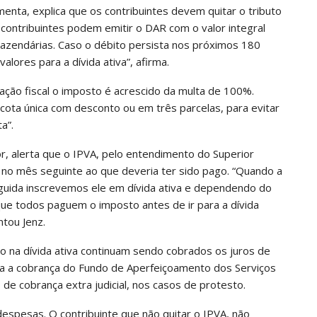
menta, explica que os contribuintes devem quitar o tributo
s contribuintes podem emitir o DAR com o valor integral
Fazendárias. Caso o débito persista nos próximos 180
valores para a dívida ativa”, afirma.
 ação fiscal o imposto é acrescido da multa de 100%.
cota única com desconto ou em três parcelas, para evitar
a”.
or, alerta que o IPVA, pelo entendimento do Superior
do no mês seguinte ao que deveria ter sido pago. “Quando a
guida inscrevemos ele em dívida ativa e dependendo do
 que todos paguem o imposto antes de ir para a dívida
ntou Jenz.
o na dívida ativa continuam sendo cobrados os juros de
a a cobrança do Fundo de Aperfeiçoamento dos Serviços
 de cobrança extra judicial, nos casos de protesto.
spesas. O contribuinte que não quitar o IPVA, não