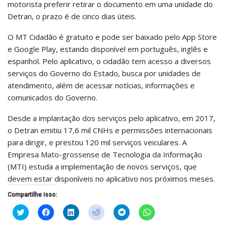
motorista preferir retirar o documento em uma unidade do
Detran, o prazo é de cinco dias úteis.
O MT Cidadão é gratuito e pode ser baixado pelo App Store
e Google Play, estando disponível em português, inglês e
espanhol. Pelo aplicativo, o cidadão tem acesso a diversos
serviços do Governo do Estado, busca por unidades de
atendimento, além de acessar notícias, informações e
comunicados do Governo.
Desde a implantação dos serviços pelo aplicativo, em 2017,
o Detran emitiu 17,6 mil CNHs e permissões internacionais
para dirigir, e prestou 120 mil serviços veiculares. A
Empresa Mato-grossense de Tecnologia da Informação
(MTI) estuda a implementação de novos serviços, que
devem estar disponíveis no aplicativo nos próximos meses.
Compartilhe isso:
Clique
Clique
Clique
Clique
Clique
Clique
para
para
para
para
para
para
compartilhar
compartilhar
compartilhar
compartilhar
compartilhar
compartilhar