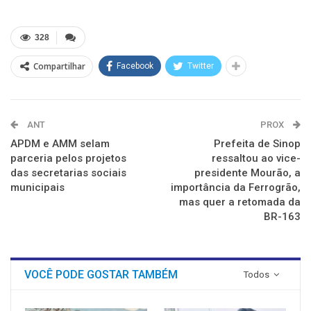
no
no
no
no
no
no
Twitter(abre
Facebook(abre
LinkedIn(abre
Reddit(abre
Telegram(abre
WhatsApp(abre
em
em
em
em
em
em
nova
nova
nova
nova
nova
nova
328
janela)
janela)
janela)
janela)
janela)
janela)
Compartilhar
Facebook
Twitter
ANT
PROX
APDM e AMM selam
Prefeita de Sinop
parceria pelos projetos
ressaltou ao vice-
das secretarias sociais
presidente Mourão, a
municipais
importância da Ferrogrão,
mas quer a retomada da
BR-163
VOCÊ PODE GOSTAR TAMBÉM
Todos