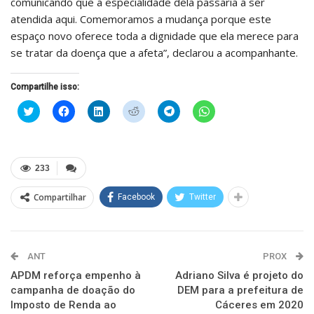
comunicando que a especialidade dela passaria a ser
atendida aqui. Comemoramos a mudança porque este
espaço novo oferece toda a dignidade que ela merece para
se tratar da doença que a afeta”, declarou a acompanhante.
Compartilhe isso:
Clique
Clique
Clique
Clique
Clique
Clique
para
para
para
para
para
para
compartilhar
compartilhar
compartilhar
compartilhar
compartilhar
compartilhar
no
no
no
no
no
no
Twitter(abre
Facebook(abre
LinkedIn(abre
Reddit(abre
Telegram(abre
WhatsApp(abre
em
em
em
em
em
em
nova
nova
nova
nova
nova
nova
233
janela)
janela)
janela)
janela)
janela)
janela)
Compartilhar
Facebook
Twitter
ANT
PROX
APDM reforça empenho à
Adriano Silva é projeto do
campanha de doação do
DEM para a prefeitura de
Imposto de Renda ao
Cáceres em 2020