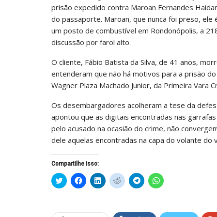
prisão expedido contra Maroan Fernandes Haidar
do passaporte. Maroan, que nunca foi preso, ele
um posto de combustível em Rondonópolis, a 21
discussão por farol alto.
O cliente, Fábio Batista da Silva, de 41 anos, m
entenderam que não há motivos para a prisão do a
Wagner Plaza Machado Junior, da Primeira Vara Cr
Os desembargadores acolheram a tese da defesa 
apontou que as digitais encontradas nas garraf
pelo acusado na ocasião do crime, não converge
dele aquelas encontradas na capa do volante do v
Compartilhe isso:
Clique
Clique
Clique
Clique
Clique
Clique
para
para
para
para
para
para
compartilhar
compartilhar
compartilhar
compartilhar
compartilhar
compartilhar
no
no
no
no
no
no
Twitter(abre
Facebook(abre
LinkedIn(abre
Reddit(abre
Telegram(abre
WhatsApp(abre
em
em
em
em
em
em