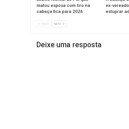
matou esposa com tiro na
ex-vereado
cabeça fica para 2026
estuprar a
PREV
NEXT
Deixe uma resposta