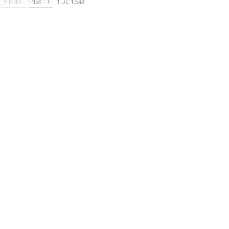
PREV
NEXT
1 De 1.543