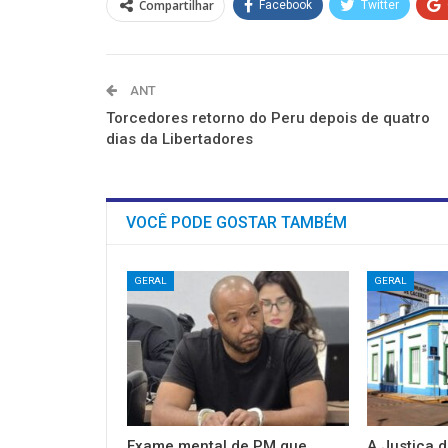
nova
nova
nova
nova
nova
nova
Compartilhar
Facebook
Twitter
janela)
janela)
janela)
janela)
janela)
janela)
ANT
Torcedores retorno do Peru depois de quatro
dias da Libertadores
VOCÊ PODE GOSTAR TAMBÉM
GERAL
GERAL
Exame mental de PM que
A Justiça d