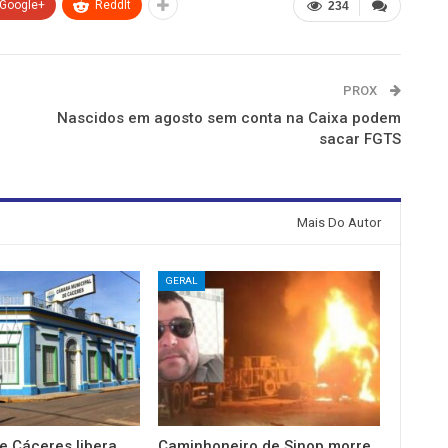
Google+
ReddIt
234
PROX
Nascidos em agosto sem conta na Caixa podem
sacar FGTS
Mais Do Autor
GERAL
e Cáceres libera
Caminhoneiro de Sinop morre