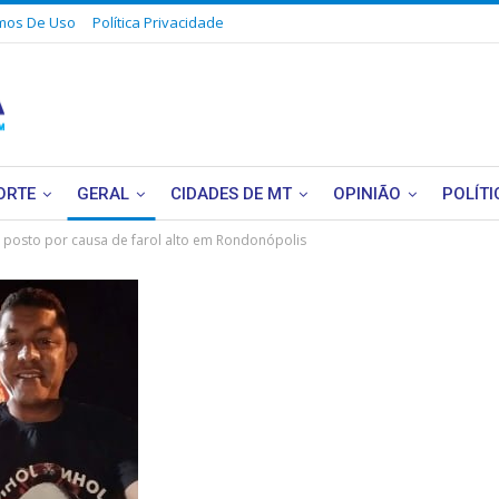
mos De Uso
Política Privacidade
ORTE
GERAL
CIDADES DE MT
OPINIÃO
POLÍTI
de posto por causa de farol alto em Rondonópolis