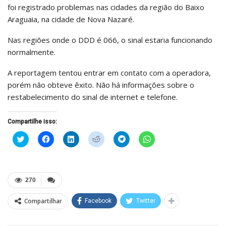
foi registrado problemas nas cidades da região do Baixo
Araguaia, na cidade de Nova Nazaré.
Nas regiões onde o DDD é 066, o sinal estaria funcionando
normalmente.
A reportagem tentou entrar em contato com a operadora,
porém não obteve êxito. Não há informações sobre o
restabelecimento do sinal de internet e telefone.
Compartilhe isso:
Clique
Clique
Clique
Clique
Clique
Clique
para
para
para
para
para
para
compartilhar
compartilhar
compartilhar
compartilhar
compartilhar
compartilhar
no
no
no
no
no
no
Twitter(abre
Facebook(abre
LinkedIn(abre
Reddit(abre
Telegram(abre
WhatsApp(abre
em
em
em
em
em
em
nova
nova
nova
nova
nova
nova
270
janela)
janela)
janela)
janela)
janela)
janela)
Compartilhar
Facebook
Twitter