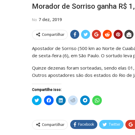
Morador de Sorriso ganha R$ 1,
7 dez, 2019
No
Compartilhar
Apostador de Sorriso (500 km ao Norte de Cuiabá)
de sexta-feira (6), em São Paulo. O sortudo leva
Quinze dezenas foram sorteadas, sendo elas 01, 05
Outros apostadores são dos estados do Rio de Ja
Compartilhe isso:
Clique
Clique
Clique
Clique
Clique
Clique
para
para
para
para
para
para
compartilhar
compartilhar
compartilhar
compartilhar
compartilhar
compartilhar
no
no
no
no
no
no
Twitter(abre
Facebook(abre
LinkedIn(abre
Reddit(abre
Telegram(abre
WhatsApp(abre
em
em
em
em
em
em
nova
nova
nova
nova
nova
nova
Compartilhar
Facebook
Twitter
janela)
janela)
janela)
janela)
janela)
janela)