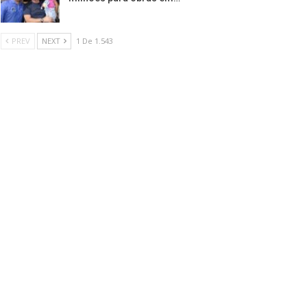
PREV
NEXT
1 De 1.543