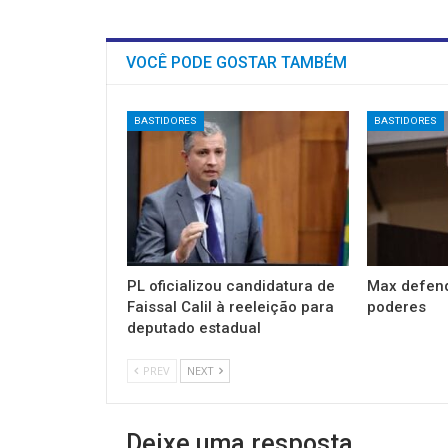
VOCÊ PODE GOSTAR TAMBÉM
BASTIDORES
BASTIDORES
PL oficializou candidatura de
Max defend
Faissal Calil à reeleição para
poderes
deputado estadual
PREV
NEXT
Deixe uma resposta