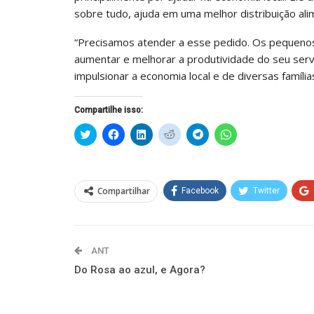
sobre tudo, ajuda em uma melhor distribuição ali
“Precisamos atender a esse pedido. Os pequenos
aumentar e melhorar a produtividade do seu ser
impulsionar a economia local e de diversas famíli
Compartilhe isso:
Clique
Clique
Clique
Clique
Clique
Clique
para
para
para
para
para
para
compartilhar
compartilhar
compartilhar
compartilhar
compartilhar
compartilhar
no
no
no
no
no
no
Twitter(abre
Facebook(abre
LinkedIn(abre
Reddit(abre
Telegram(abre
WhatsApp(abre
em
em
em
em
em
em
nova
nova
nova
nova
nova
nova
Compartilhar
Facebook
Twitter
janela)
janela)
janela)
janela)
janela)
janela)
ANT
Do Rosa ao azul, e Agora?