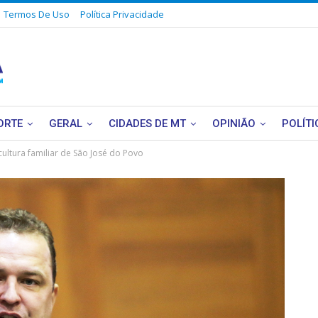
Termos De Uso
Política Privacidade
ORTE
GERAL
CIDADES DE MT
OPINIÃO
POLÍTI
cultura familiar de São José do Povo