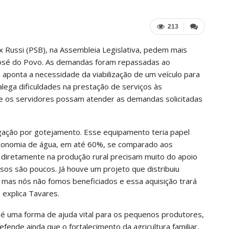
213
 Russi (PSB), na Assembleia Legislativa, pedem mais
José do Povo. As demandas foram repassadas ao
s aponta a necessidade da viabilização de um veículo para
 alega dificuldades na prestação de serviços às
ue os servidores possam atender as demandas solicitadas
rrigação por gotejamento. Esse equipamento teria papel
economia de água, em até 60%, se comparado aos
 diretamente na produção rural precisam muito do apoio
rsos são poucos. Já houve um projeto que distribuiu
 mas nós não fomos beneficiados e essa aquisição trará
 explica Tavares.
 é uma forma de ajuda vital para os pequenos produtores,
efende ainda que o fortalecimento da agricultura familiar,