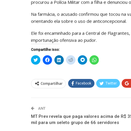
procurou a Polícia Militar com a filha e denunciou 
Na farmácia, o acusado confirmou que tocou na v
orientando ela sobre o uso de anticoncepcional.
Ele foi encaminhado para a Central de Flagrantes
importunação ofensiva ao pudor.
Compartilhe isso:
Clique
Clique
Clique
Clique
Clique
Clique
para
para
para
para
para
para
compartilhar
compartilhar
compartilhar
compartilhar
compartilhar
compartilhar
no
no
no
no
no
no
Twitter(abre
Facebook(abre
LinkedIn(abre
Reddit(abre
Telegram(abre
WhatsApp(abre
em
em
em
em
em
em
nova
nova
nova
nova
nova
nova
Compartilhar
Facebook
Twitter
janela)
janela)
janela)
janela)
janela)
janela)
ANT
MT Prev revela que paga valores acima de R$ 3
mil para um seleto grupo de 66 servidores