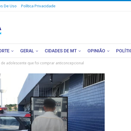
s De Uso
Política Privacidade
ORTE
GERAL
CIDADES DE MT
OPINIÃO
POLÍTI
a de adolescente que foi comprar anticoncepcional