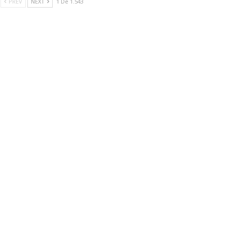
PREV
NEXT
1 De 1.543