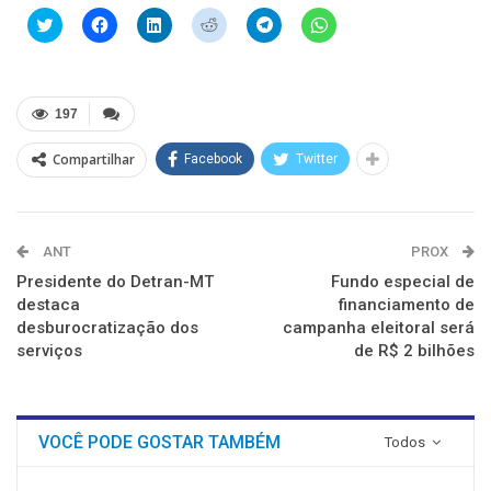
Clique
Clique
Clique
Clique
Clique
Clique
para
para
para
para
para
para
compartilhar
compartilhar
compartilhar
compartilhar
compartilhar
compartilhar
no
no
no
no
no
no
Twitter(abre
Facebook(abre
LinkedIn(abre
Reddit(abre
Telegram(abre
WhatsApp(abre
em
em
em
em
em
em
nova
nova
nova
nova
nova
nova
197
janela)
janela)
janela)
janela)
janela)
janela)
Compartilhar
Facebook
Twitter
ANT
PROX
Presidente do Detran-MT
Fundo especial de
destaca
financiamento de
desburocratização dos
campanha eleitoral será
serviços
de R$ 2 bilhões
VOCÊ PODE GOSTAR TAMBÉM
Todos