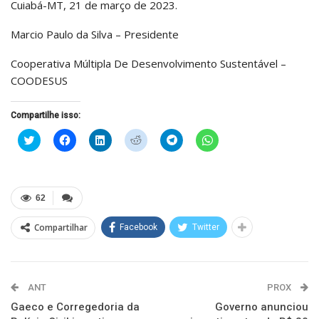
Cuiabá-MT, 21 de março de 2023.
Marcio Paulo da Silva – Presidente
Cooperativa Múltipla De Desenvolvimento Sustentável –
COODESUS
Compartilhe isso:
Clique
Clique
Clique
Clique
Clique
Clique
para
para
para
para
para
para
compartilhar
compartilhar
compartilhar
compartilhar
compartilhar
compartilhar
no
no
no
no
no
no
Twitter(abre
Facebook(abre
LinkedIn(abre
Reddit(abre
Telegram(abre
WhatsApp(abre
em
em
em
em
em
em
nova
nova
nova
nova
nova
nova
62
janela)
janela)
janela)
janela)
janela)
janela)
Compartilhar
Facebook
Twitter
ANT
PROX
Gaeco e Corregedoria da
Governo anunciou