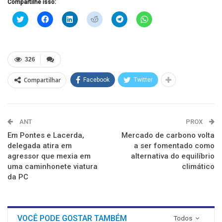
Compartilhe isso:
Clique
Clique
Clique
Clique
Clique
Clique
para
para
para
para
para
para
compartilhar
compartilhar
compartilhar
compartilhar
compartilhar
compartilhar
no
no
no
no
no
no
Twitter(abre
Facebook(abre
LinkedIn(abre
Reddit(abre
Telegram(abre
WhatsApp(abre
em
em
em
em
em
em
nova
nova
nova
nova
nova
nova
326
janela)
janela)
janela)
janela)
janela)
janela)
Compartilhar
Facebook
Twitter
ANT
PROX
Em Pontes e Lacerda,
Mercado de carbono volta
delegada atira em
a ser fomentado como
agressor que mexia em
alternativa do equilíbrio
uma caminhonete viatura
climático
da PC
VOCÊ PODE GOSTAR TAMBÉM
Todos