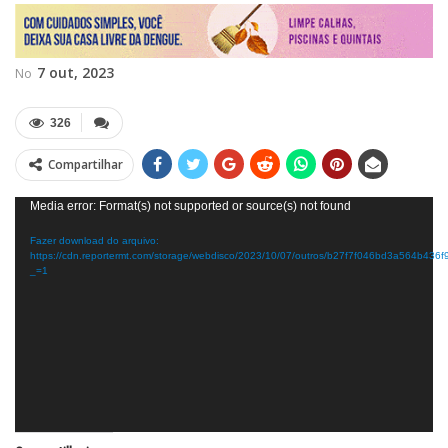
7 out, 2023
No
326
Compartilhar
Tocador
Media error: Format(s) not supported or source(s) not found
de
Fazer download do arquivo:
vídeo
https://cdn.reportermt.com/storage/webdisco/2023/10/07/outros/b27f7f046bd3a564b43
_=1