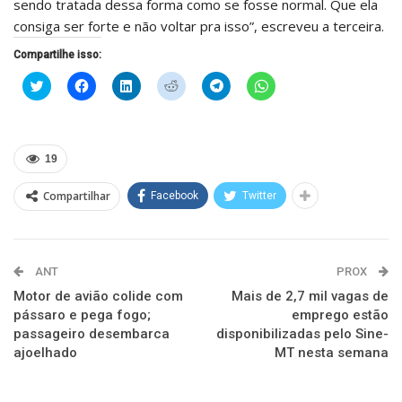
sendo tratada dessa forma como se fosse normal. Que ela
consiga ser forte e não voltar pra isso”, escreveu a terceira.
Compartilhe isso:
Clique
Clique
Clique
Clique
Clique
Clique
para
para
para
para
para
para
compartilhar
compartilhar
compartilhar
compartilhar
compartilhar
compartilhar
no
no
no
no
no
no
Twitter(abre
Facebook(abre
LinkedIn(abre
Reddit(abre
Telegram(abre
WhatsApp(abre
em
em
em
em
em
em
nova
nova
nova
nova
nova
nova
19
janela)
janela)
janela)
janela)
janela)
janela)
Compartilhar
Facebook
Twitter
ANT
PROX
Motor de avião colide com
Mais de 2,7 mil vagas de
pássaro e pega fogo;
emprego estão
passageiro desembarca
disponibilizadas pelo Sine-
ajoelhado
MT nesta semana