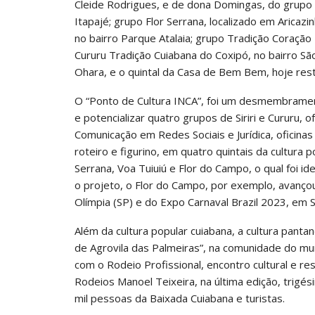
Cleide Rodrigues, e de dona Domingas, do grupo Fl
Itapajé; grupo Flor Serrana, localizado em Aricazin
no bairro Parque Atalaia; grupo Tradição Coração
Cururu Tradição Cuiabana do Coxipó, no bairro Sã
Ohara, e o quintal da Casa de Bem Bem, hoje rest
O “Ponto de Cultura INCA”, foi um desmembrament
e potencializar quatro grupos de Siriri e Cururu,
Comunicação em Redes Sociais e Jurídica, oficinas
roteiro e figurino, em quatro quintais da cultura 
Serrana, Voa Tuiuiú e Flor do Campo, o qual foi 
o projeto, o Flor do Campo, por exemplo, avançou
Olímpia (SP) e do Expo Carnaval Brazil 2023, em S
Além da cultura popular cuiabana, a cultura pant
de Agrovila das Palmeiras”, na comunidade do mun
com o Rodeio Profissional, encontro cultural e r
Rodeios Manoel Teixeira, na última edição, trigé
mil pessoas da Baixada Cuiabana e turistas.