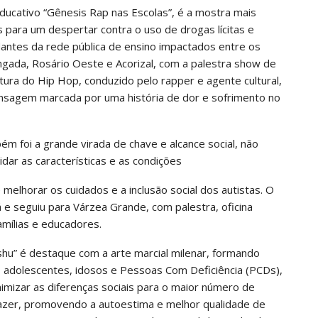
educativo “Gênesis Rap nas Escolas”, é a mostra mais
es para um despertar contra o uso de drogas lícitas e
udantes da rede pública de ensino impactados entre os
angada, Rosário Oeste e Acorizal, com a palestra show de
tura do Hip Hop, conduzido pelo rapper e agente cultural,
mensagem marcada por uma história de dor e sofrimento no
ém foi a grande virada de chave e alcance social, não
ar as características e as condições
melhorar os cuidados e a inclusão social dos autistas. O
á e seguiu para Várzea Grande, com palestra, oficina
amílias e educadores.
shu” é destaque com a arte marcial milenar, formando
as, adolescentes, idosos e Pessoas Com Deficiência (PCDs),
imizar as diferenças sociais para o maior número de
lazer, promovendo a autoestima e melhor qualidade de