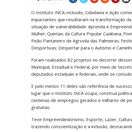
O Instituto INCA-Inclusão, Cidadania e Ação co
impactantes que resultaram na transformação da
situação de vulnerabilidade: Aprenda e Empree
Mulher; Quintais da Cultura Popular Cuiabana; Po
Peão Pantaneiro de Agrovila das Palmeiras; Festi
Desportivas; Despertar para o Autismo e Caminho
Foram realizados 82 projetos no decorrer desse
Municipal, Estadual e Federal, por meio de Secre
deputados estaduais e federais, onde se consoli
E pelo menos 11 deles são referência de sucesso,
lugar que o Instituto INCA ocupa, construa polít
centenas de empregos gerados e milhares de pes
gratuitas.
Teve Empreendedorismo, Esporte, Lazer, Cultura,
trazendo conscientização e a inclusão, destacand