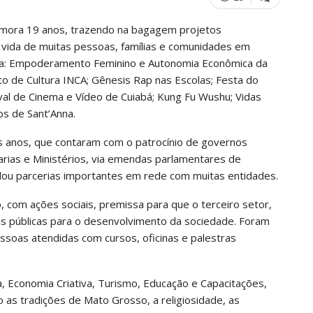
memora 19 anos, trazendo na bagagem projetos
 vida de muitas pessoas, famílias e comunidades em
nda: Empoderamento Feminino e Autonomia Econômica da
nto de Cultura INCA; Gênesis Rap nas Escolas; Festa do
val de Cinema e Vídeo de Cuiabá; Kung Fu Wushu; Vidas
s de Sant’Anna.
s anos, que contaram com o patrocínio de governos
tarias e Ministérios, via emendas parlamentares de
dou parcerias importantes em rede com muitas entidades.
 com ações sociais, premissa para que o terceiro setor,
icas públicas para o desenvolvimento da sociedade. Foram
soas atendidas com cursos, oficinas e palestras
 Economia Criativa, Turismo, Educação e Capacitações,
o as tradições de Mato Grosso, a religiosidade, as