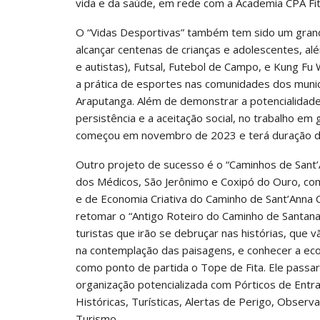
vida e da saúde, em rede com a Academia CPA Fitn
O “Vidas Desportivas” também tem sido um grande
alcançar centenas de crianças e adolescentes, al
e autistas), Futsal, Futebol de Campo, e Kung Fu
a prática de esportes nas comunidades dos municí
Araputanga. Além de demonstrar a potencialidade
persistência e a aceitação social, no trabalho em 
começou em novembro de 2023 e terá duração d
Outro projeto de sucesso é o “Caminhos de Sant’
dos Médicos, São Jerônimo e Coxipó do Ouro, com 
e de Economia Criativa do Caminho de Sant’Anna
retomar o “Antigo Roteiro do Caminho de Santana
turistas que irão se debruçar nas histórias, que v
na contemplação das paisagens, e conhecer a ec
como ponto de partida o Tope de Fita. Ele passar
organização potencializada com Pórticos de Entra
Históricas, Turísticas, Alertas de Perigo, Observ
Turismo.