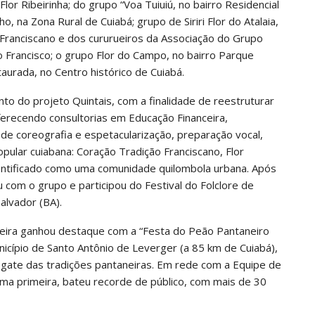
or Ribeirinha; do grupo “Voa Tuiuiú, no bairro Residencial
ho, na Zona Rural de Cuiabá; grupo de Siriri Flor do Atalaia,
 Franciscano e dos cururueiros da Associação do Grupo
o Francisco; o grupo Flor do Campo, no bairro Parque
aurada, no Centro histórico de Cuiabá.
o do projeto Quintais, com a finalidade de reestruturar
 oferecendo consultorias em Educação Financeira,
 de coreografia e espetacularização, preparação vocal,
popular cuiabana: Coração Tradição Franciscano, Flor
identificado como uma comunidade quilombola urbana. Após
 com o grupo e participou do Festival do Folclore de
alvador (BA).
aneira ganhou destaque com a “Festa do Peão Pantaneiro
icípio de Santo Antônio de Leverger (a 85 km de Cuiabá),
esgate das tradições pantaneiras. Em rede com a Equipe de
sima primeira, bateu recorde de público, com mais de 30