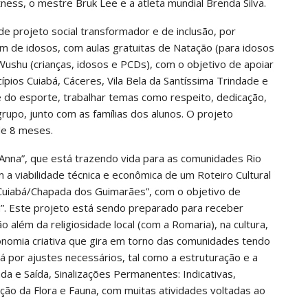
ess, o mestre Bruk Lee e a atleta mundial Brenda Silva.
 projeto social transformador e de inclusão, por
ém de idosos, com aulas gratuitas de Natação (para idosos
 Wushu (crianças, idosos e PCDs), com o objetivo de apoiar
pios Cuiabá, Cáceres, Vila Bela da Santíssima Trindade e
 do esporte, trabalhar temas como respeito, dedicação,
grupo, junto com as famílias dos alunos. O projeto
e 8 meses.
Anna”, que está trazendo vida para as comunidades Rio
a viabilidade técnica e econômica de um Roteiro Cultural
 Cuiabá/Chapada dos Guimarães”, com o objetivo de
”. Este projeto está sendo preparado para receber
ão além da religiosidade local (com a Romaria), na cultura,
onomia criativa que gira em torno das comunidades tendo
á por ajustes necessários, tal como a estruturação e a
da e Saída, Sinalizações Permanentes: Indicativas,
ação da Flora e Fauna, com muitas atividades voltadas ao