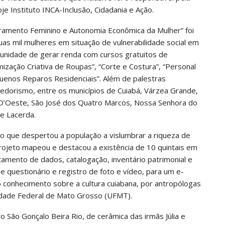
oje Instituto INCA-Inclusão, Cidadania e Ação.
amento Feminino e Autonomia Econômica da Mulher” foi
as mil mulheres em situação de vulnerabilidade social em
unidade de gerar renda com cursos gratuitos de
zação Criativa de Roupas”, “Corte e Costura”, “Personal
uenos Reparos Residenciais”. Além de palestras
edorismo, entre os municípios de Cuiabá, Várzea Grande,
 D’Oeste, São José dos Quatro Marcos, Nossa Senhora do
e Lacerda.
eto que despertou a população a vislumbrar a riqueza de
rojeto mapeou e destacou a existência de 10 quintais em
ntamento de dados, catalogação, inventário patrimonial e
e questionário e registro de foto e vídeo, para um e-
 conhecimento sobre a cultura cuiabana, por antropólogas
idade Federal de Mato Grosso (UFMT).
o São Gonçalo Beira Rio, de cerâmica das irmãs Júlia e