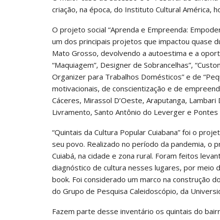
criação, na época, do Instituto Cultural América, h
O projeto social “Aprenda e Empreenda: Empoder
um dos principais projetos que impactou quase du
Mato Grosso, devolvendo a autoestima e a oport
“Maquiagem”, Designer de Sobrancelhas”, “Customi
Organizer para Trabalhos Domésticos” e de “Peq
motivacionais, de conscientização e de empreend
Cáceres, Mirassol D’Oeste, Araputanga, Lambari
Livramento, Santo Antônio do Leverger e Pontes 
“Quintais da Cultura Popular Cuiabana” foi o proj
seu povo. Realizado no período da pandemia, o p
Cuiabá, na cidade e zona rural. Foram feitos leva
diagnóstico de cultura nesses lugares, por meio d
book. Foi considerado um marco na construção do
do Grupo de Pesquisa Caleidoscópio, da Univers
Fazem parte desse inventário os quintais do bairr