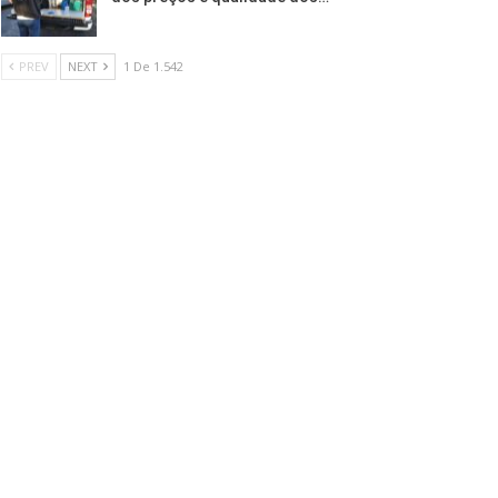
PREV
NEXT
1 De 1.542