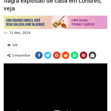
flagra explosão de casa em Londres;
veja
12 dez, 2024
No
120
Compartilhar