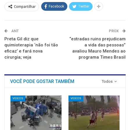
Compartilhar
Facebook
Twitter
ANT
PROX
Preta Gil diz que
“estradas ruins prejudicam
quimioterapia ‘não foi tão
a vida das pessoas”
eficaz’ e fará nova
avaliou Mauro Mendes ao
cirurgia; veja
programa Times Brasil
VOCÊ PODE GOSTAR TAMBÉM
Todos
VIDEOS
VIDEOS