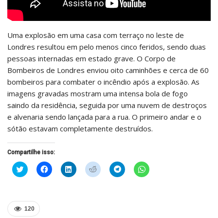
Uma explosão em uma casa com terraço no leste de
Londres resultou em pelo menos cinco feridos, sendo duas
pessoas internadas em estado grave. O Corpo de
Bombeiros de Londres enviou oito caminhões e cerca de 60
bombeiros para combater o incêndio após a explosão. As
imagens gravadas mostram uma intensa bola de fogo
saindo da residência, seguida por uma nuvem de destroços
e alvenaria sendo lançada para a rua. O primeiro andar e o
sótão estavam completamente destruídos.
Compartilhe isso:
Clique
Clique
Clique
Clique
Clique
Clique
para
para
para
para
para
para
compartilhar
compartilhar
compartilhar
compartilhar
compartilhar
compartilhar
no
no
no
no
no
no
Twitter(abre
Facebook(abre
LinkedIn(abre
Reddit(abre
Telegram(abre
WhatsApp(abre
em
em
em
em
em
em
nova
nova
nova
nova
nova
nova
120
janela)
janela)
janela)
janela)
janela)
janela)