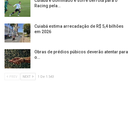
Cuiabá é dominado e sofre derrota para o
Racing pela…
Cuiabá estima arrecadação de R$ 5,4 bilhões
em 2026
Obras de prédios púbicos deverão atentar para
o…
PREV
NEXT
1 De 1.543