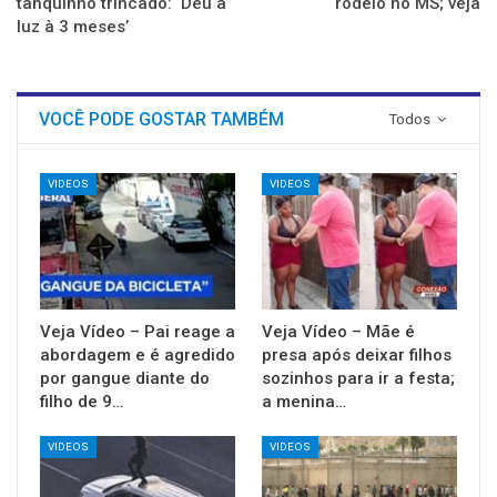
tanquinho trincado: ‘Deu a
rodeio no MS; veja
luz à 3 meses’
VOCÊ PODE GOSTAR TAMBÉM
Todos
VIDEOS
VIDEOS
Veja Vídeo – Pai reage a
Veja Vídeo – Mãe é
abordagem e é agredido
presa após deixar filhos
por gangue diante do
sozinhos para ir a festa;
filho de 9…
a menina…
VIDEOS
VIDEOS