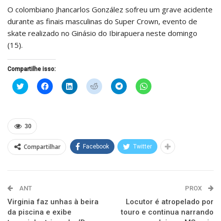
O colombiano Jhancarlos González sofreu um grave acidente
durante as finais masculinas do Super Crown, evento de
skate realizado no Ginásio do Ibirapuera neste domingo
(15).
Compartilhe isso:
Clique
Clique
Clique
Clique
Clique
Clique
para
para
para
para
para
para
compartilhar
compartilhar
compartilhar
compartilhar
compartilhar
compartilhar
no
no
no
no
no
no
Twitter(abre
Facebook(abre
LinkedIn(abre
Reddit(abre
Telegram(abre
WhatsApp(abre
em
em
em
em
em
em
nova
nova
nova
nova
nova
nova
30
janela)
janela)
janela)
janela)
janela)
janela)
Compartilhar
Facebook
Twitter
ANT
PROX
Virginia faz unhas à beira
Locutor é atropelado por
da piscina e exibe
touro e continua narrando