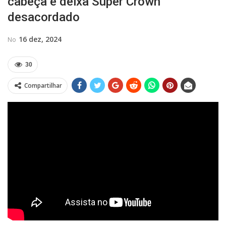
cabeça e deixa Super Crown
desacordado
16 dez, 2024
No
30
Compartilhar