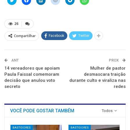
para
para
para
para
para
para
compartilhar
compartilhar
compartilhar
compartilhar
compartilhar
compartilhar
no
no
no
no
no
no
Twitter(abre
Facebook(abre
LinkedIn(abre
Reddit(abre
Telegram(abre
WhatsApp(abre
em
em
em
em
em
em
nova
nova
nova
nova
nova
nova
26
janela)
janela)
janela)
janela)
janela)
janela)
Compartilhar
Facebook
Twitter
ANT
PROX
14 vereadores que apoiam
Mulher de pastor
Paula Faissal comemoram
desmascara traição
decisão que anulou voto
durante culto e viraliza nas
secreto
redes
VOCÊ PODE GOSTAR TAMBÉM
Todos
BASTIDORES
BASTIDORES