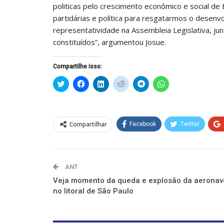
politicas pelo crescimento econômico e social de
partidárias e política para resgatarmos o desen
representatividade na Assembleia Legislativa, j
constituídos”, argumentou Josue.
Compartilhe isso:
Clique
Clique
Clique
Clique
Clique
Clique
para
para
para
para
para
para
compartilhar
compartilhar
compartilhar
compartilhar
compartilhar
compartilhar
no
no
no
no
no
no
Twitter(abre
Facebook(abre
LinkedIn(abre
Reddit(abre
Telegram(abre
WhatsApp(abre
em
em
em
em
em
em
nova
nova
nova
nova
nova
nova
Compartilhar
Facebook
Twitter
janela)
janela)
janela)
janela)
janela)
janela)
ANT
Veja momento da queda e explosão da aeronav
no litoral de São Paulo