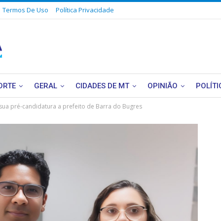
Termos De Uso
Política Privacidade
ORTE
GERAL
CIDADES DE MT
OPINIÃO
POLÍTI
ar sua pré-candidatura a prefeito de Barra do Bugres