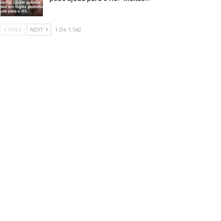
PREV
NEXT
1 De 1.542