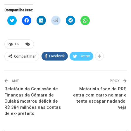
Compartilhe isso:
Clique
Clique
Clique
Clique
Clique
Clique
para
para
para
para
para
para
compartilhar
compartilhar
compartilhar
compartilhar
compartilhar
compartilhar
no
no
no
no
no
no
Twitter(abre
Facebook(abre
LinkedIn(abre
Reddit(abre
Telegram(abre
WhatsApp(abre
em
em
em
em
em
em
nova
nova
nova
nova
nova
nova
16
janela)
janela)
janela)
janela)
janela)
janela)
Compartilhar
Facebook
Twitter
ANT
PROX
Relatório da Comissão de
Motorista foge da PRF,
Finanças da Câmara de
entra com carro no mar e
Cuiabá mostrou déficit de
tenta escapar nadando;
R$ 384 milhões nas contas
veja
de ex-prefeito