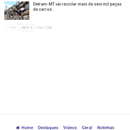
Detram-MT vai reciclar mais de seis mil peças
de carros…
PREV
NEXT
1 De 1.543
Home
Destaques
Videos
Geral
Notinhas