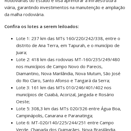
Rodoviárias do Estado e visa aprimorar a infraestrutura
viária, garantindo investimentos na manutenção e ampliação
da malha rodoviária.
Confira os lotes a serem leiloados:
Lote 1: 237 km das MTs 160/220/242/338, entre o
distrito de Ana Terra, em Tapurah, e o município de
Juara;
Lote 2: 418 km das rodovias MT-160/235/249/480
nos municípios de Campo Novo do Parecis,
Diamantino, Nova Marilândia, Nova Mutum, São José
do Rio Claro, Santo Afonso e Tangará da Serra;
Lote 3: 161 km das MTs 010/246/401/402 nos
municípios de Cuiabá, Acorizal, Jangada e Rosário
Oeste;
Lote 5: 308,3 km das MTs 020/326 entre Água Boa,
Campinápolis, Canarana e Paranatinga;
Lote 6: MT-020/140/225/244/251 entre Campo
Verde, Chapada dos Guimarães, Nova Brasilândia,