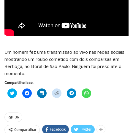
Um homem fez uma transmissão ao vivo nas redes sociais
mostrando um roubo cometido com dois comparsas em
Bertioga, no litoral de São Paulo. Ninguém foi preso até o
momento.
Compartilhe isso:
Clique
Clique
Clique
Clique
Clique
Clique
para
para
para
para
para
para
compartilhar
compartilhar
compartilhar
compartilhar
compartilhar
compartilhar
no
no
no
no
no
no
Twitter(abre
Facebook(abre
LinkedIn(abre
Reddit(abre
Telegram(abre
WhatsApp(abre
em
em
em
em
em
em
nova
nova
nova
nova
nova
nova
36
janela)
janela)
janela)
janela)
janela)
janela)
Compartilhar
Facebook
Twitter