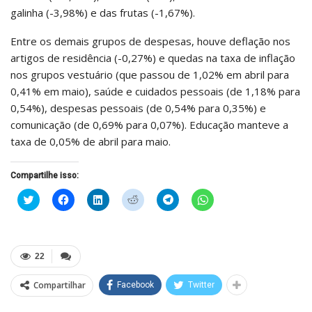
galinha (-3,98%) e das frutas (-1,67%).
Entre os demais grupos de despesas, houve deflação nos
artigos de residência (-0,27%) e quedas na taxa de inflação
nos grupos vestuário (que passou de 1,02% em abril para
0,41% em maio), saúde e cuidados pessoais (de 1,18% para
0,54%), despesas pessoais (de 0,54% para 0,35%) e
comunicação (de 0,69% para 0,07%). Educação manteve a
taxa de 0,05% de abril para maio.
Compartilhe isso:
Clique
Clique
Clique
Clique
Clique
Clique
para
para
para
para
para
para
compartilhar
compartilhar
compartilhar
compartilhar
compartilhar
compartilhar
no
no
no
no
no
no
Twitter(abre
Facebook(abre
LinkedIn(abre
Reddit(abre
Telegram(abre
WhatsApp(abre
em
em
em
em
em
em
nova
nova
nova
nova
nova
nova
22
janela)
janela)
janela)
janela)
janela)
janela)
Compartilhar
Facebook
Twitter