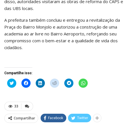
disso, autoridades visitaram as obras de reforma do CAPS e
das UBS locais.
A prefeitura também concluiu e entregou a revitalização da
Praça do Bairro Monjolo e autorizou a construção de uma
academia ao ar livre no Bairro Aeroporto, reforçando seu
compromisso com o bem-estar e a qualidade de vida dos
cidadãos.
Compartilhe isso:
Clique
Clique
Clique
Clique
Clique
Clique
para
para
para
para
para
para
compartilhar
compartilhar
compartilhar
compartilhar
compartilhar
compartilhar
no
no
no
no
no
no
Twitter(abre
Facebook(abre
LinkedIn(abre
Reddit(abre
Telegram(abre
WhatsApp(abre
em
em
em
em
em
em
nova
nova
nova
nova
nova
nova
33
janela)
janela)
janela)
janela)
janela)
janela)
Compartilhar
Facebook
Twitter