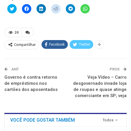
Clique
Clique
Clique
Clique
Clique
Clique
para
para
para
para
para
para
compartilhar
compartilhar
compartilhar
compartilhar
compartilhar
compartilhar
no
no
no
no
no
no
Twitter(abre
Facebook(abre
LinkedIn(abre
Reddit(abre
Telegram(abre
WhatsApp(abre
em
em
em
em
em
em
nova
nova
nova
nova
nova
nova
24
janela)
janela)
janela)
janela)
janela)
janela)
Compartilhar
Facebook
Twitter
ANT
PROX
Governo é contra retorno
Veja Vídeo – Carro
de empréstimos nos
desgovernado invade loja
cartões dos aposentados
de roupas e quase atinge
comerciante em SP; veja
VOCÊ PODE GOSTAR TAMBÉM
Todos