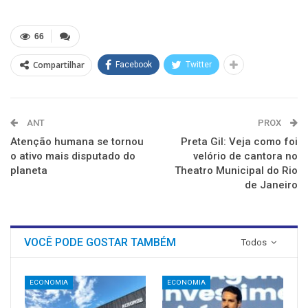
no
no
no
no
no
no
Twitter(abre
Facebook(abre
LinkedIn(abre
Reddit(abre
Telegram(abre
WhatsApp(abre
em
em
em
em
em
em
nova
nova
nova
nova
nova
nova
66
janela)
janela)
janela)
janela)
janela)
janela)
Compartilhar
Facebook
Twitter
ANT
PROX
Atenção humana se tornou
Preta Gil: Veja como foi
o ativo mais disputado do
velório de cantora no
planeta
Theatro Municipal do Rio
de Janeiro
VOCÊ PODE GOSTAR TAMBÉM
Todos
ECONOMIA
ECONOMIA