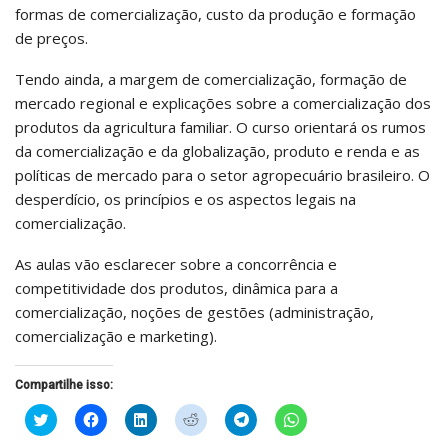
formas de comercialização, custo da produção e formação
de preços.
Tendo ainda, a margem de comercialização, formação de
mercado regional e explicações sobre a comercialização dos
produtos da agricultura familiar. O curso orientará os rumos
da comercialização e da globalização, produto e renda e as
políticas de mercado para o setor agropecuário brasileiro. O
desperdício, os princípios e os aspectos legais na
comercialização.
As aulas vão esclarecer sobre a concorrência e
competitividade dos produtos, dinâmica para a
comercialização, noções de gestões (administração,
comercialização e marketing).
Compartilhe isso:
Clique
Clique
Clique
Clique
Clique
Clique
para
para
para
para
para
para
compartilhar
compartilhar
compartilhar
compartilhar
compartilhar
compartilhar