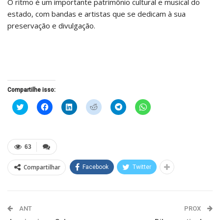
O ritmo é um importante patrimônio cultural e musical do
estado, com bandas e artistas que se dedicam à sua
preservação e divulgação.
Compartilhe isso:
Clique
Clique
Clique
Clique
Clique
Clique
para
para
para
para
para
para
compartilhar
compartilhar
compartilhar
compartilhar
compartilhar
compartilhar
no
no
no
no
no
no
Twitter(abre
Facebook(abre
LinkedIn(abre
Reddit(abre
Telegram(abre
WhatsApp(abre
em
em
em
em
em
em
nova
nova
nova
nova
nova
nova
63
janela)
janela)
janela)
janela)
janela)
janela)
Compartilhar
Facebook
Twitter
ANT
PROX