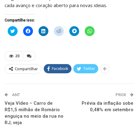
cada avanço e coração aberto para novas ideias.
Compartilhe isso:
Clique
Clique
Clique
Clique
Clique
Clique
para
para
para
para
para
para
compartilhar
compartilhar
compartilhar
compartilhar
compartilhar
compartilhar
no
no
no
no
no
no
Twitter(abre
Facebook(abre
LinkedIn(abre
Reddit(abre
Telegram(abre
WhatsApp(abre
em
em
em
em
em
em
nova
nova
nova
nova
nova
nova
20
janela)
janela)
janela)
janela)
janela)
janela)
Compartilhar
Facebook
Twitter
ANT
PROX
Veja Vídeo – Carro de
Prévia da inflação sobe
R$1,5 milhão de Romário
0,48% em setembro
enguiça no meio da rua no
RJ; veja