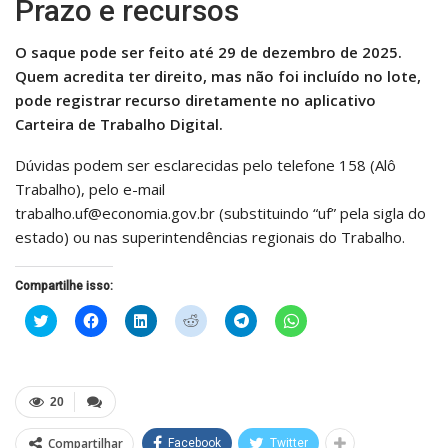
Prazo e recursos
O saque pode ser feito até 29 de dezembro de 2025.
Quem acredita ter direito, mas não foi incluído no lote,
pode registrar recurso diretamente no aplicativo
Carteira de Trabalho Digital.
Dúvidas podem ser esclarecidas pelo telefone 158 (Alô
Trabalho), pelo e-mail
trabalho.uf@economia.gov.br
(substituindo “uf” pela sigla do
estado) ou nas superintendências regionais do Trabalho.
Compartilhe isso:
Clique
Clique
Clique
Clique
Clique
Clique
para
para
para
para
para
para
compartilhar
compartilhar
compartilhar
compartilhar
compartilhar
compartilhar
no
no
no
no
no
no
Twitter(abre
Facebook(abre
LinkedIn(abre
Reddit(abre
Telegram(abre
WhatsApp(abre
em
em
em
em
em
em
nova
nova
nova
nova
nova
nova
20
janela)
janela)
janela)
janela)
janela)
janela)
Compartilhar
Facebook
Twitter