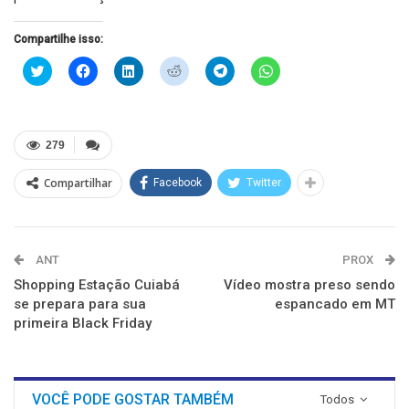
Compartilhe isso:
Clique
Clique
Clique
Clique
Clique
Clique
para
para
para
para
para
para
compartilhar
compartilhar
compartilhar
compartilhar
compartilhar
compartilhar
no
no
no
no
no
no
Twitter(abre
Facebook(abre
LinkedIn(abre
Reddit(abre
Telegram(abre
WhatsApp(abre
em
em
em
em
em
em
nova
nova
nova
nova
nova
nova
279
janela)
janela)
janela)
janela)
janela)
janela)
Compartilhar
Facebook
Twitter
ANT
PROX
Shopping Estação Cuiabá
Vídeo mostra preso sendo
se prepara para sua
espancado em MT
primeira Black Friday
VOCÊ PODE GOSTAR TAMBÉM
Todos