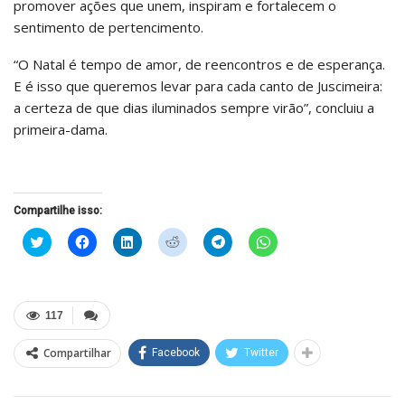
promover ações que unem, inspiram e fortalecem o
sentimento de pertencimento.
“O Natal é tempo de amor, de reencontros e de esperança.
E é isso que queremos levar para cada canto de Juscimeira:
a certeza de que dias iluminados sempre virão”, concluiu a
primeira-dama.
Compartilhe isso:
Clique
Clique
Clique
Clique
Clique
Clique
para
para
para
para
para
para
compartilhar
compartilhar
compartilhar
compartilhar
compartilhar
compartilhar
no
no
no
no
no
no
Twitter(abre
Facebook(abre
LinkedIn(abre
Reddit(abre
Telegram(abre
WhatsApp(abre
em
em
em
em
em
em
nova
nova
nova
nova
nova
nova
117
janela)
janela)
janela)
janela)
janela)
janela)
Compartilhar
Facebook
Twitter