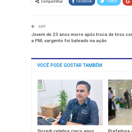
Compartilhar
Facebook
Twitter
janela)
janela)
janela)
janela)
janela)
janela)
ANT
Jovem de 23 anos morre após troca de tiros c
a PM; sargento foi baleado na ação
VOCÊ PODE GOSTAR TAMBÉM
Sicredi celebra cinco anos
Prefeitura 