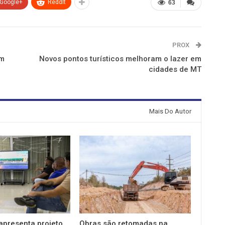
Google+
ReddIt
63
PROX
om
Novos pontos turísticos melhoram o lazer em
cidades de MT
Mais Do Autor
apresenta projeto
Obras são retomadas na