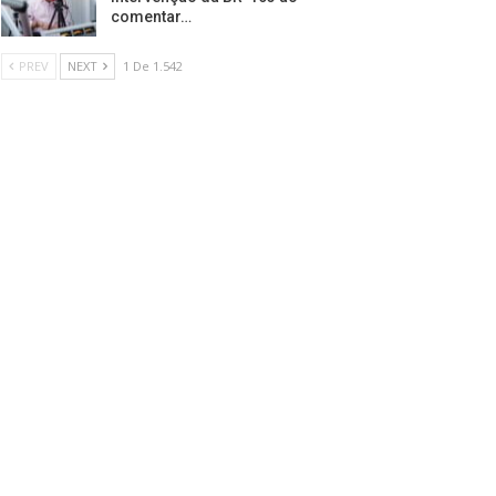
comentar…
PREV
NEXT
1 De 1.542