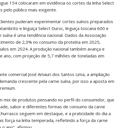
gue 154 colocaram em evidência os cortes da linha Select
s pelo público mais exigente.
, clientes puderam experimentar cortes suínos preparados
ambrito e linguiça Select Duroc, linguiça toscana 600 e
ne suína é uma tendência nacional. Dados da Associação
escimento de 2,3% no consumo da proteína em 2025,
 quilos em 2024. A produção nacional também avança e
te ano, com projeção de 5,7 milhões de toneladas em
te comercial José Amauri dos Santos Lima, a ampliação
emanda crescente pela carne suína, por isso a aposta em
premium.
m mix de produtos pensando no perfil do consumidor, que
lidade, sabor e diferentes formas de consumo da carne
 churrasco seguem em destaque, e a praticidade do dia a
s força na linha temperada, refletindo a força da carne
 o ano”, afirmou.