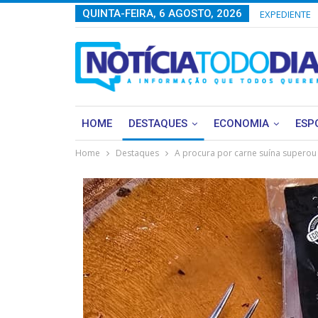
QUINTA-FEIRA, 6 AGOSTO, 2026
EXPEDIENTE
HOME
DESTAQUES
ECONOMIA
ESP
Home
Destaques
A procura por carne suína superou