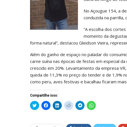
No Açougue 154, a deg
conduzida na parrilla,
“A escolha dos cortes 
momento da degustação
forma natural”, destacou Gleidson Vieira, represe
Além do ganho de espaço no paladar do consumido
carne suína nas épocas de festas em especial da 
crescido em 20%. Levantamento da empresa VR, c
queda de 11,3% no preço do tender e de 1,9% no 
como peru, aves festivas e bacalhau ficaram mais
Compartilhe isso:
Clique
Clique
Clique
Clique
Clique
Clique
para
para
para
para
para
para
compartilhar
compartilhar
compartilhar
compartilhar
compartilhar
compartilhar
no
no
no
no
no
no
Twitter(abre
Facebook(abre
LinkedIn(abre
Reddit(abre
Telegram(abre
WhatsApp(abre
em
em
em
em
em
em
nova
nova
nova
nova
nova
nova