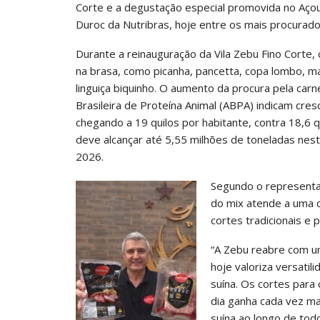
Corte e a degustação especial promovida no Açou
Duroc da Nutribras, hoje entre os mais procurado
Durante a reinauguração da Vila Zebu Fino Corte
na brasa, como picanha, pancetta, copa lombo, mat
linguiça biquinho. O aumento da procura pela car
Brasileira de Proteína Animal (ABPA) indicam cr
chegando a 19 quilos por habitante, contra 18,6
deve alcançar até 5,55 milhões de toneladas nes
2026.
Segundo o representan
do mix atende a uma d
cortes tradicionais e 
“A Zebu reabre com u
hoje valoriza versati
suína. Os cortes para
dia ganha cada vez mai
suína ao longo de todo