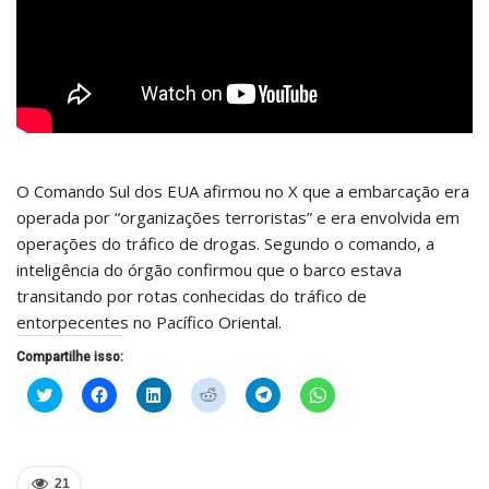
O Comando Sul dos EUA afirmou no X que a embarcação era
operada por “organizações terroristas” e era envolvida em
operações do tráfico de drogas. Segundo o comando, a
inteligência do órgão confirmou que o barco estava
transitando por rotas conhecidas do tráfico de
entorpecentes no Pacífico Oriental.
Compartilhe isso:
Clique
Clique
Clique
Clique
Clique
Clique
para
para
para
para
para
para
compartilhar
compartilhar
compartilhar
compartilhar
compartilhar
compartilhar
no
no
no
no
no
no
Twitter(abre
Facebook(abre
LinkedIn(abre
Reddit(abre
Telegram(abre
WhatsApp(abre
em
em
em
em
em
em
nova
nova
nova
nova
nova
nova
21