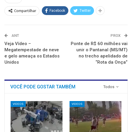
janela)
janela)
janela)
janela)
janela)
janela)
Compartilhar
Facebook
Twitter
ANT
PROX
Veja Vídeo –
Ponte de R$ 60 milhões vai
Megatempestade de neve
unir o Pantanal (MS/MT)
e gelo ameaça os Estados
no trecho apelidado de
Unidos
“Rota da Onça”
VOCÊ PODE GOSTAR TAMBÉM
Todos
VIDEOS
VIDEOS