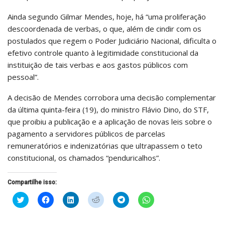
Ainda segundo Gilmar Mendes, hoje, há “uma proliferação
descoordenada de verbas, o que, além de cindir com os
postulados que regem o Poder Judiciário Nacional, dificulta o
efetivo controle quanto à legitimidade constitucional da
instituição de tais verbas e aos gastos públicos com
pessoal”.
A decisão de Mendes corrobora uma decisão complementar
da última quinta-feira (19), do ministro Flávio Dino, do STF,
que proibiu a publicação e a aplicação de novas leis sobre o
pagamento a servidores públicos de parcelas
remuneratórios e indenizatórias que ultrapassem o teto
constitucional, os chamados “penduricalhos”.
Compartilhe isso:
Clique
Clique
Clique
Clique
Clique
Clique
para
para
para
para
para
para
compartilhar
compartilhar
compartilhar
compartilhar
compartilhar
compartilhar
no
no
no
no
no
no
Twitter(abre
Facebook(abre
LinkedIn(abre
Reddit(abre
Telegram(abre
WhatsApp(abre