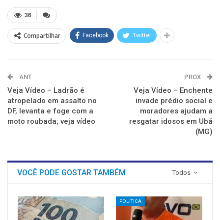
em
em
em
em
em
em
nova
nova
nova
nova
nova
nova
36
janela)
janela)
janela)
janela)
janela)
janela)
Compartilhar
Facebook
Twitter
ANT
PROX
Veja Vídeo – Ladrão é
Veja Vídeo – Enchente
atropelado em assalto no
invade prédio social e
DF, levanta e foge com a
moradores ajudam a
moto roubada; veja vídeo
resgatar idosos em Ubá
(MG)
VOCÊ PODE GOSTAR TAMBÉM
Todos
POLÍTICA