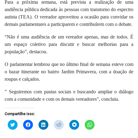
Para a próxima semana, está prevista a realização de uma
audiência pública dedicada às pessoas com transtorno do espectro
autista (TEA). O vereador aproveitou a ocasião para convidar os
demais parlamentares a participarem e contribuírem com o debate.
“Não é uma audiência de um vereador apenas, mas de todos. É
um espaço coletivo para discutir e buscar melhorias para a
população”, destacou.
O parlamentar lembrou que no último final de semana esteve com
o bazar itinerante no bairro Jardim Primavera, com a doação de
roupas e calçados.
” Seguiremos com pautas sociais e buscando ampliar o diálogo
com a comunidade e com os demais vereadores”, concluiu.
Compartilhe isso:
Clique
Clique
Clique
Clique
Clique
Clique
para
para
para
para
para
para
compartilhar
compartilhar
compartilhar
compartilhar
compartilhar
compartilhar
no
no
no
no
no
no