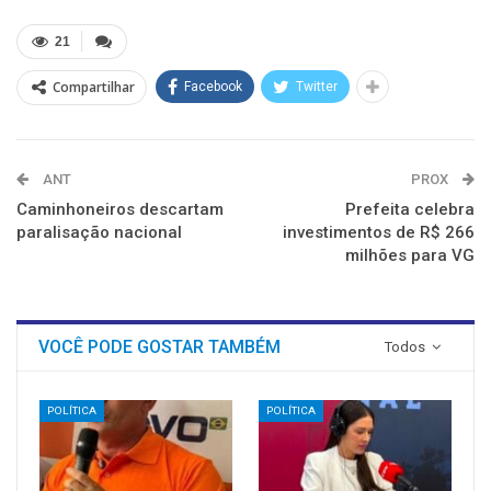
Twitter(abre
Facebook(abre
LinkedIn(abre
Reddit(abre
Telegram(abre
WhatsApp(abre
em
em
em
em
em
em
nova
nova
nova
nova
nova
nova
21
janela)
janela)
janela)
janela)
janela)
janela)
Compartilhar
Facebook
Twitter
ANT
PROX
Caminhoneiros descartam
Prefeita celebra
paralisação nacional
investimentos de R$ 266
milhões para VG
VOCÊ PODE GOSTAR TAMBÉM
Todos
POLÍTICA
POLÍTICA