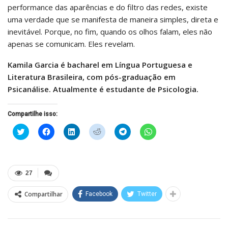
performance das aparências e do filtro das redes, existe
uma verdade que se manifesta de maneira simples, direta e
inevitável. Porque, no fim, quando os olhos falam, eles não
apenas se comunicam. Eles revelam.
Kamila Garcia é bacharel em Língua Portuguesa e
Literatura Brasileira, com pós-graduação em
Psicanálise. Atualmente é estudante de Psicologia.
Compartilhe isso:
Clique
Clique
Clique
Clique
Clique
Clique
para
para
para
para
para
para
compartilhar
compartilhar
compartilhar
compartilhar
compartilhar
compartilhar
no
no
no
no
no
no
Twitter(abre
Facebook(abre
LinkedIn(abre
Reddit(abre
Telegram(abre
WhatsApp(abre
em
em
em
em
em
em
nova
nova
nova
nova
nova
nova
27
janela)
janela)
janela)
janela)
janela)
janela)
Compartilhar
Facebook
Twitter