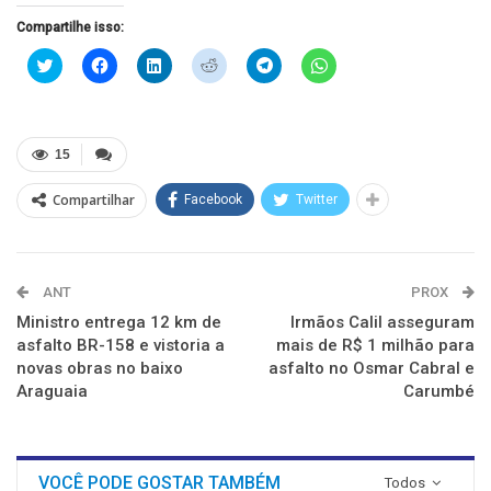
Compartilhe isso:
Clique
Clique
Clique
Clique
Clique
Clique
para
para
para
para
para
para
compartilhar
compartilhar
compartilhar
compartilhar
compartilhar
compartilhar
no
no
no
no
no
no
Twitter(abre
Facebook(abre
LinkedIn(abre
Reddit(abre
Telegram(abre
WhatsApp(abre
em
em
em
em
em
em
nova
nova
nova
nova
nova
nova
15
janela)
janela)
janela)
janela)
janela)
janela)
Compartilhar
Facebook
Twitter
ANT
PROX
Ministro entrega 12 km de
Irmãos Calil asseguram
asfalto BR-158 e vistoria a
mais de R$ 1 milhão para
novas obras no baixo
asfalto no Osmar Cabral e
Araguaia
Carumbé
VOCÊ PODE GOSTAR TAMBÉM
Todos