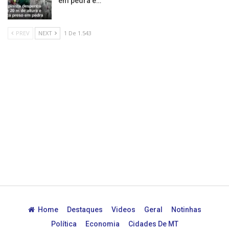
em pedra e…
PREV
NEXT
1 De 1.543
Home
Destaques
Videos
Geral
Notinhas
Política
Economia
Cidades De MT