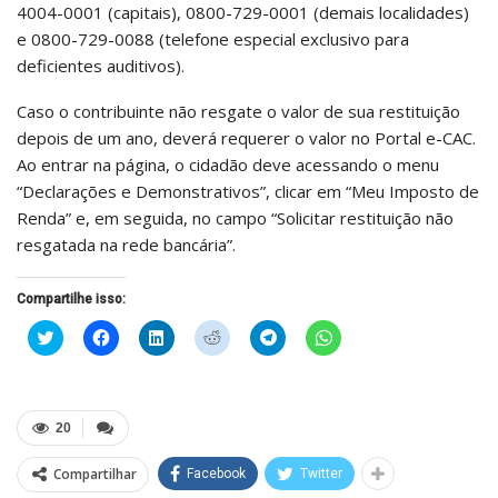
4004-0001 (capitais), 0800-729-0001 (demais localidades)
e 0800-729-0088 (telefone especial exclusivo para
deficientes auditivos).
Caso o contribuinte não resgate o valor de sua restituição
depois de um ano, deverá requerer o valor no Portal e-CAC.
Ao entrar na página, o cidadão deve acessando o menu
“Declarações e Demonstrativos”, clicar em “Meu Imposto de
Renda” e, em seguida, no campo “Solicitar restituição não
resgatada na rede bancária”.
Compartilhe isso:
Clique
Clique
Clique
Clique
Clique
Clique
para
para
para
para
para
para
compartilhar
compartilhar
compartilhar
compartilhar
compartilhar
compartilhar
no
no
no
no
no
no
Twitter(abre
Facebook(abre
LinkedIn(abre
Reddit(abre
Telegram(abre
WhatsApp(abre
em
em
em
em
em
em
nova
nova
nova
nova
nova
nova
20
janela)
janela)
janela)
janela)
janela)
janela)
Compartilhar
Facebook
Twitter