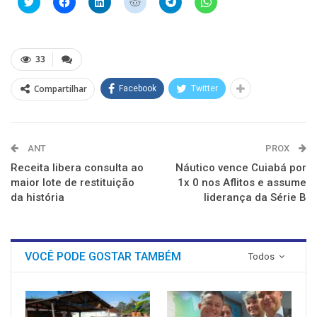
para
para
para
para
para
para
compartilhar
compartilhar
compartilhar
compartilhar
compartilhar
compartilhar
no
no
no
no
no
no
Twitter(abre
Facebook(abre
LinkedIn(abre
Reddit(abre
Telegram(abre
WhatsApp(abre
em
em
em
em
em
em
nova
nova
nova
nova
nova
nova
33
janela)
janela)
janela)
janela)
janela)
janela)
Compartilhar
Facebook
Twitter
ANT
PROX
Receita libera consulta ao
Náutico vence Cuiabá por
maior lote de restituição
1x 0 nos Aflitos e assume
da história
liderança da Série B
VOCÊ PODE GOSTAR TAMBÉM
Todos