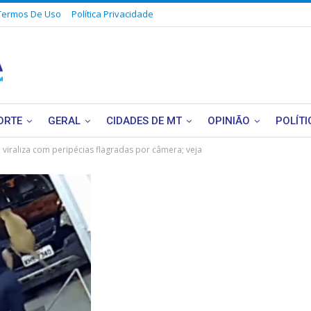
Termos De Uso
Política Privacidade
ORTE
GERAL
CIDADES DE MT
OPINIÃO
POLÍTI
e viraliza com peripécias flagradas por câmera; veja