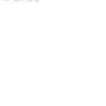
PREV
NEXT
1 De 1.543