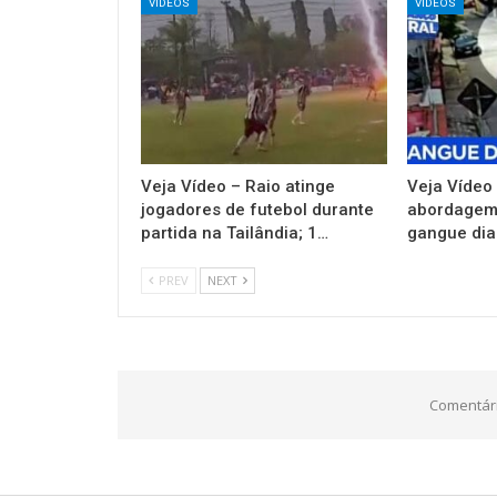
VIDEOS
VIDEOS
Veja Vídeo – Raio atinge
Veja Vídeo 
jogadores de futebol durante
abordagem 
partida na Tailândia; 1…
gangue dian
PREV
NEXT
Comentári