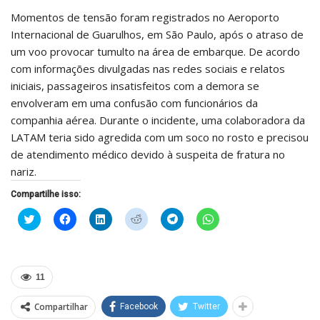
Momentos de tensão foram registrados no Aeroporto
Internacional de Guarulhos, em São Paulo, após o atraso de
um voo provocar tumulto na área de embarque. De acordo
com informações divulgadas nas redes sociais e relatos
iniciais, passageiros insatisfeitos com a demora se
envolveram em uma confusão com funcionários da
companhia aérea. Durante o incidente, uma colaboradora da
LATAM teria sido agredida com um soco no rosto e precisou
de atendimento médico devido à suspeita de fratura no
nariz.
Compartilhe isso:
Clique
Clique
Clique
Clique
Clique
Clique
para
para
para
para
para
para
compartilhar
compartilhar
compartilhar
compartilhar
compartilhar
compartilhar
no
no
no
no
no
no
Twitter(abre
Facebook(abre
LinkedIn(abre
Reddit(abre
Telegram(abre
WhatsApp(abre
em
em
em
em
em
em
nova
nova
nova
nova
nova
nova
11
janela)
janela)
janela)
janela)
janela)
janela)
Compartilhar
Facebook
Twitter