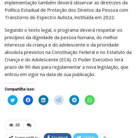
implementação também deverá observar as diretrizes da
Política Estadual de Proteção dos Direitos da Pessoa com
Transtorno do Espectro Autista, instituída em 2022.
Segundo o texto legal, o programa deverá respeitar os
princípios da dignidade da pessoa humana, do melhor
interesse da criança e do adolescente e da prioridade
absoluta previstos na Constituição Federal e no Estatuto da
Criança e do Adolescente (ECA). O Poder Executivo terá
prazo de 90 dias para regulamentar a nova legislação, que
entrou em vigor na data de sua publicação.
Compartilhe isso:
Clique
Clique
Clique
Clique
Clique
Clique
para
para
para
para
para
para
compartilhar
compartilhar
compartilhar
compartilhar
compartilhar
compartilhar
no
no
no
no
no
no
Twitter(abre
Facebook(abre
LinkedIn(abre
Reddit(abre
Telegram(abre
WhatsApp(abre
em
em
em
em
em
em
nova
nova
nova
nova
nova
nova
28
janela)
janela)
janela)
janela)
janela)
janela)
Compartilhar
Facebook
Twitter