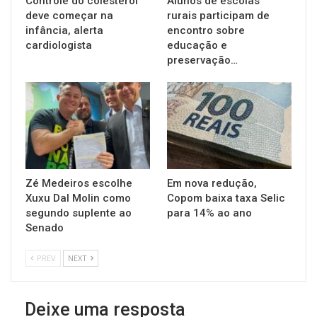
Controle do colesterol
Alunos de escolas
deve começar na
rurais participam de
infância, alerta
encontro sobre
cardiologista
educação e
preservação…
Zé Medeiros escolhe
Em nova redução,
Xuxu Dal Molin como
Copom baixa taxa Selic
segundo suplente ao
para 14% ao ano
Senado
PREV
NEXT
Deixe uma resposta