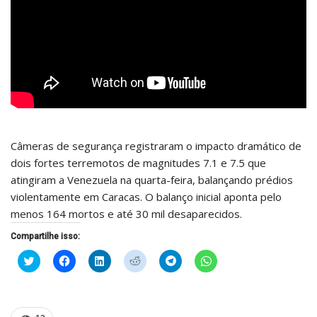
Câmeras de segurança registraram o impacto dramático de
dois fortes terremotos de magnitudes 7.1 e 7.5 que
atingiram a Venezuela na quarta-feira, balançando prédios
violentamente em Caracas. O balanço inicial aponta pelo
menos 164 mortos e até 30 mil desaparecidos.
Compartilhe isso:
Clique
Clique
Clique
Clique
Clique
Clique
para
para
para
para
para
para
compartilhar
compartilhar
compartilhar
compartilhar
compartilhar
compartilhar
no
no
no
no
no
no
Twitter(abre
Facebook(abre
LinkedIn(abre
Reddit(abre
Telegram(abre
WhatsApp(abre
em
em
em
em
em
em
nova
nova
nova
nova
nova
nova