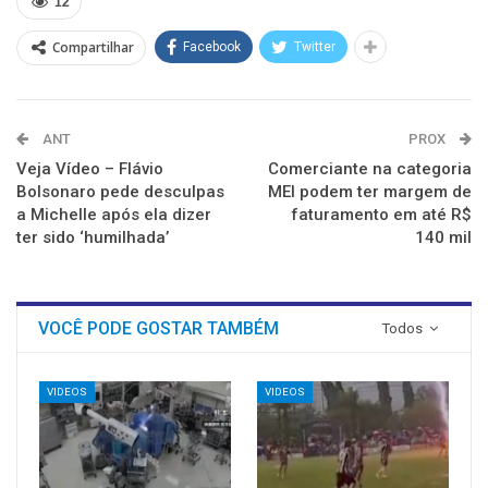
12
janela)
janela)
janela)
janela)
janela)
janela)
Compartilhar
Facebook
Twitter
ANT
PROX
Veja Vídeo – Flávio
Comerciante na categoria
Bolsonaro pede desculpas
MEI podem ter margem de
a Michelle após ela dizer
faturamento em até R$
ter sido ‘humilhada’
140 mil
VOCÊ PODE GOSTAR TAMBÉM
Todos
VIDEOS
VIDEOS